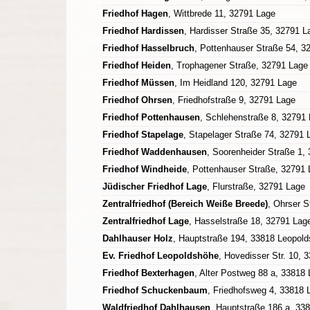
Friedhof Hagen
, Wittbrede 11, 32791 Lage
Friedhof Hardissen
, Hardisser Straße 35, 32791 L
Friedhof Hasselbruch
, Pottenhauser Straße 54, 3
Friedhof Heiden
, Trophagener Straße, 32791 Lage
Friedhof Müssen
, Im Heidland 120, 32791 Lage
Friedhof Ohrsen
, Friedhofstraße 9, 32791 Lage
Friedhof Pottenhausen
, Schlehenstraße 8, 32791
Friedhof Stapelage
, Stapelager Straße 74, 32791 
Friedhof Waddenhausen
, Soorenheider Straße 1,
Friedhof Windheide
, Pottenhauser Straße, 32791
Jüdischer Friedhof Lage
, Flurstraße, 32791 Lage
Zentralfriedhof (Bereich Weiße Breede)
, Ohrser 
Zentralfriedhof Lage
, Hasselstraße 18, 32791 Lag
Dahlhauser Holz
, Hauptstraße 194, 33818 Leopol
Ev. Friedhof Leopoldshöhe
, Hovedisser Str. 10,
Friedhof Bexterhagen
, Alter Postweg 88 a, 33818
Friedhof Schuckenbaum
, Friedhofsweg 4, 33818
Waldfriedhof Dahlhausen
, Hauptstraße 186 a, 33