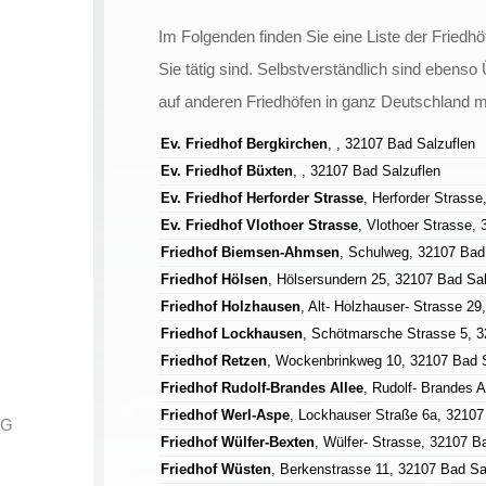
Im Folgenden finden Sie eine Liste der Friedhö
Sie tätig sind. Selbstverständlich sind ebens
auf anderen Friedhöfen in ganz Deutschland m
Ev. Friedhof Bergkirchen
, , 32107 Bad Salzuflen
Ev. Friedhof Büxten
, , 32107 Bad Salzuflen
Ev. Friedhof Herforder Strasse
, Herforder Strass
Ev. Friedhof Vlothoer Strasse
, Vlothoer Strasse,
Friedhof Biemsen-Ahmsen
, Schulweg, 32107 Bad
Friedhof Hölsen
, Hölsersundern 25, 32107 Bad Sal
Friedhof Holzhausen
, Alt- Holzhauser- Strasse 2
Friedhof Lockhausen
, Schötmarsche Strasse 5, 3
Friedhof Retzen
, Wockenbrinkweg 10, 32107 Bad S
Friedhof Rudolf-Brandes Allee
, Rudolf- Brandes A
Friedhof Werl-Aspe
, Lockhauser Straße 6a, 32107
NG
Friedhof Wülfer-Bexten
, Wülfer- Strasse, 32107 B
G
Friedhof Wüsten
, Berkenstrasse 11, 32107 Bad Sa