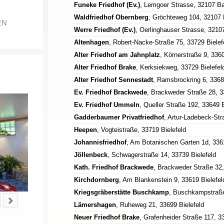
Funeke Friedhof (Ev.)
, Lemgoer Strasse, 32107 Ba
Waldfriedhof Obernberg
, Gröchteweg 104, 32107 
EN
Werre Friedhof (Ev.)
, Oerlinghauser Strasse, 3210
Altenhagen
, Robert-Nacke-Straße 75, 33729 Bielef
Alter Friedhof am Jahnplatz
, Körnerstraße 9, 3360
Alter Friedhof Brake
, Kerksiekweg, 33729 Bielefel
Alter Friedhof Sennestadt
, Ramsbrockring 6, 3368
Ev. Friedhof Brackwede
, Brackweder Straße 28, 3
Ev. Friedhof Ummeln
, Queller Straße 192, 33649 B
Gadderbaumer Privatfriedhof
, Artur-Ladebeck-Str
Heepen
, Vogteistraße, 33719 Bielefeld
Johannisfriedhof
, Am Botanischen Garten 1d, 3361
Jöllenbeck
, Schwagerstraße 14, 33739 Bielefeld
Kath. Friedhof Brackwede
, Brackweder Straße 32,
Kirchdornberg
, Am Blankenstein 9, 33619 Bielefel
Kriegsgräberstätte Buschkamp
, Buschkampstraße
Lämershagen
, Ruheweg 21, 33699 Bielefeld
Neuer Friedhof Brake
, Grafenheider Straße 117, 3