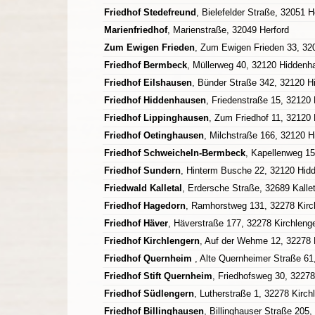
Friedhof Stedefreund
, Bielefelder Straße, 32051 H
Marienfriedhof
, Marienstraße, 32049 Herford
Zum Ewigen Frieden
, Zum Ewigen Frieden 33, 32
Friedhof Bermbeck
, Müllerweg 40, 32120 Hiddenh
Friedhof Eilshausen
, Bünder Straße 342, 32120 
Friedhof Hiddenhausen
, Friedenstraße 15, 32120
Friedhof Lippinghausen
, Zum Friedhof 11, 32120
Friedhof Oetinghausen
, Milchstraße 166, 32120 
Friedhof Schweicheln-Bermbeck
, Kapellenweg 1
Friedhof Sundern
, Hinterm Busche 22, 32120 Hid
Friedwald Kalletal
, Erdersche Straße, 32689 Kallet
Friedhof Hagedorn
, Ramhorstweg 131, 32278 Kirc
Friedhof Häver
, Häverstraße 177, 32278 Kirchleng
Friedhof Kirchlengern
, Auf der Wehme 12, 32278 
Friedhof Quernheim
, Alte Quernheimer Straße 61
Friedhof Stift Quernheim
, Friedhofsweg 30, 32278
Friedhof Südlengern
, Lutherstraße 1, 32278 Kirch
Friedhof Billinghausen
, Billinghauser Straße 205