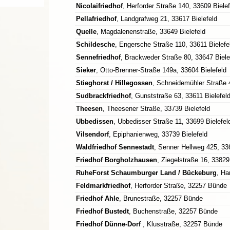
Nicolaifriedhof
, Herforder Straße 140, 33609 Bielef
Pellafriedhof
, Landgrafweg 21, 33617 Bielefeld
Quelle
, Magdalenenstraße, 33649 Bielefeld
Schildesche
, Engersche Straße 110, 33611 Bielefe
Sennefriedhof
, Brackweder Straße 80, 33647 Biele
Sieker
, Otto-Brenner-Straße 149a, 33604 Bielefeld
Stieghorst / Hillegossen
, Schneidemühler Straße 4
Sudbrackfriedhof
, Gunststraße 63, 33611 Bielefel
Theesen
, Theesener Straße, 33739 Bielefeld
Ubbedissen
, Ubbedisser Straße 11, 33699 Bielefel
Vilsendorf
, Epiphanienweg, 33739 Bielefeld
Waldfriedhof Sennestadt
, Senner Hellweg 425, 33
Friedhof Borgholzhausen
, Ziegelstraße 16, 3382
RuheForst Schaumburger Land / Bückeburg
, Ha
Feldmarkfriedhof
, Herforder Straße, 32257 Bünde
Friedhof Ahle
, Brunestraße, 32257 Bünde
Friedhof Bustedt
, Buchenstraße, 32257 Bünde
Friedhof Dünne-Dorf
, Klusstraße, 32257 Bünde