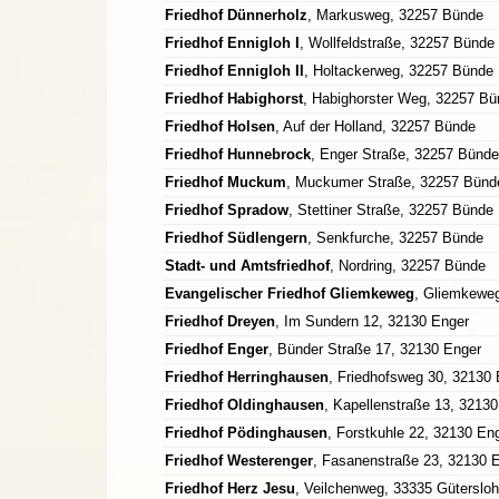
Friedhof Dünnerholz
, Markusweg, 32257 Bünde
Friedhof Ennigloh I
, Wollfeldstraße, 32257 Bünde
Friedhof Ennigloh II
, Holtackerweg, 32257 Bünde
Friedhof Habighorst
, Habighorster Weg, 32257 B
Friedhof Holsen
, Auf der Holland, 32257 Bünde
Friedhof Hunnebrock
, Enger Straße, 32257 Bünde
Friedhof Muckum
, Muckumer Straße, 32257 Bünd
Friedhof Spradow
, Stettiner Straße, 32257 Bünde
Friedhof Südlengern
, Senkfurche, 32257 Bünde
Stadt- und Amtsfriedhof
, Nordring, 32257 Bünde
Evangelischer Friedhof Gliemkeweg
, Gliemkewe
Friedhof Dreyen
, Im Sundern 12, 32130 Enger
Friedhof Enger
, Bünder Straße 17, 32130 Enger
Friedhof Herringhausen
, Friedhofsweg 30, 32130
Friedhof Oldinghausen
, Kapellenstraße 13, 3213
Friedhof Pödinghausen
, Forstkuhle 22, 32130 En
Friedhof Westerenger
, Fasanenstraße 23, 32130 
Friedhof Herz Jesu
, Veilchenweg, 33335 Gütersloh