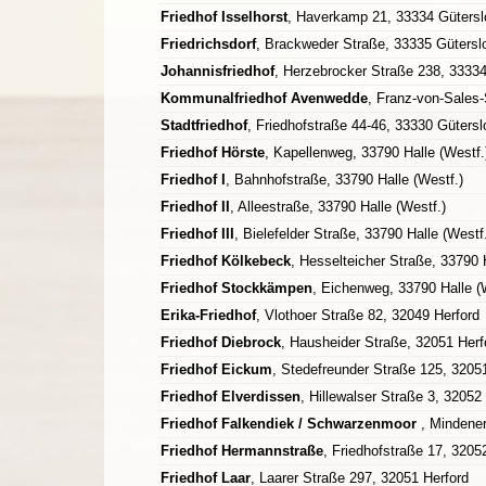
Friedhof Isselhorst
, Haverkamp 21, 33334 Gütersl
Friedrichsdorf
, Brackweder Straße, 33335 Gütersl
Johannisfriedhof
, Herzebrocker Straße 238, 3333
Kommunalfriedhof Avenwedde
, Franz-von-Sales-
Stadtfriedhof
, Friedhofstraße 44-46, 33330 Gütersl
Friedhof Hörste
, Kapellenweg, 33790 Halle (Westf.
Friedhof I
, Bahnhofstraße, 33790 Halle (Westf.)
Friedhof II
, Alleestraße, 33790 Halle (Westf.)
Friedhof III
, Bielefelder Straße, 33790 Halle (Westf
Friedhof Kölkebeck
, Hesselteicher Straße, 33790 
Friedhof Stockkämpen
, Eichenweg, 33790 Halle (
Erika-Friedhof
, Vlothoer Straße 82, 32049 Herford
Friedhof Diebrock
, Hausheider Straße, 32051 Herf
Friedhof Eickum
, Stedefreunder Straße 125, 3205
Friedhof Elverdissen
, Hillewalser Straße 3, 32052
Friedhof Falkendiek / Schwarzenmoor
, Mindene
Friedhof Hermannstraße
, Friedhofstraße 17, 3205
Friedhof Laar
, Laarer Straße 297, 32051 Herford